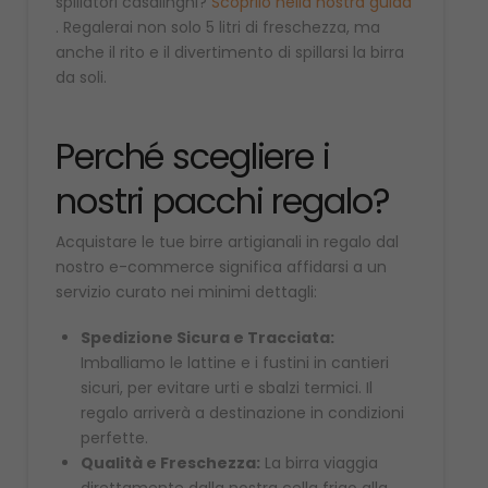
spillatori casalinghi?
Scoprilo nella nostra guida
. Regalerai non solo 5 litri di freschezza, ma
anche il rito e il divertimento di spillarsi la birra
da soli.
Perché scegliere i
nostri pacchi regalo?
Acquistare le tue birre artigianali in regalo dal
nostro e-commerce significa affidarsi a un
servizio curato nei minimi dettagli:
Spedizione Sicura e Tracciata:
Imballiamo le lattine e i fustini in cantieri
sicuri, per evitare urti e sbalzi termici. Il
regalo arriverà a destinazione in condizioni
perfette.
Qualità e Freschezza:
La birra viaggia
direttamente dalla nostra cella frigo alla