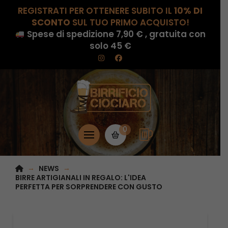
REGISTRATI PER OTTENERE SUBITO IL
10% DI
SCONTO
SUL TUO PRIMO ACQUISTO!
Spese di spedizione 7,90 € , gratuita con
solo 45 €
0
HOME
→
→
NEWS
BIRRE ARTIGIANALI IN REGALO: L'IDEA 
PERFETTA PER SORPRENDERE CON GUSTO