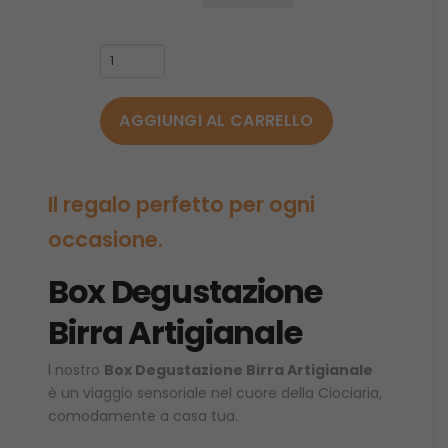
Box
Degustazione
10
AGGIUNGI AL CARRELLO
Birre
Artigianali
(Lattina
330ml)
Il regalo perfetto per ogni
+
occasione.
Bicchiere
Pinta
Box Degustazione
Romana
Omaggio
Birra Artigianale
quantità
l nostro
Box Degustazione Birra Artigianale
è un viaggio sensoriale nel cuore della Ciociaria,
comodamente a casa tua.