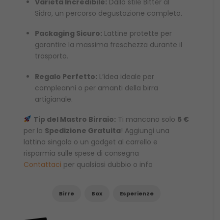
Varietà Incredibile:
Dallo stile Bitter al
Sidro, un percorso degustazione completo.
Packaging Sicuro:
Lattine protette per
garantire la massima freschezza durante il
trasporto.
Regalo Perfetto:
L’idea ideale per
compleanni o per amanti della birra
artigianale.
Tip del Mastro Birraio:
Ti mancano solo
5 €
per la
Spedizione Gratuita
! Aggiungi una
lattina singola o un gadget al carrello e
risparmia sulle spese di consegna
Contattaci
per qualsiasi dubbio o info
Birre
Box
Esperienze