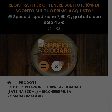
REGISTRATI PER OTTENERE SUBITO IL
10% DI
SCONTO
SUL TUO PRIMO ACQUISTO!
Spese di spedizione 7,90 € , gratuita con
solo 45 €
0
HOME
→
→
PRODOTTI
BOX DEGUSTAZIONE 10 BIRRE ARTIGIANALI 
(LATTINA 330ML) + BICCHIERE PINTA 
ROMANA OMAGGIO