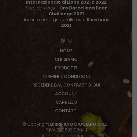
Internazionale di Lione 2021 e 2022
L’oro de Vergli
-
Oro Barcellona Beer
Challenge 2021
Inserito nella guida alle birre
Slowfood
2021
HOME
CHI SIAMO
PRODOTTI
TERMINI E CONDIZIONI
RECEDERE DAL CONTRATTO QUI
ACCOUNT
CARRELLO
CONTATTI
© Copyright
BIRRIFICIO CIOCIARO S.R.L.
|
P:IVA 02959310604 |
info@birrificiociociaro.eu