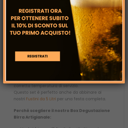
Federiga (IGA – 7,0%):
La nostra firma
territoriale con mosto di uva
Passerina
del Frusinate
.
Sidro (6,0%):
Prodotto al 100% da sole
mele, fresco e dissetante
L’omaggio per te
Per gustare al meglio
queste creazioni, troverai nel pacco il nostro
Bicchiere Pinta Romana da 330 ml
.
Un bicchiere in vetro di alta qualità serigrafato,
pensato per esaltare i profumi e mantenere la
corretta temperatura di servizio.
Questo set è perfetto anche da abbinare ai
nostri
Fustini da 5 Litri
per una festa completa.
Perché scegliere il nostro Box Degustazione
Birra Artigianale: