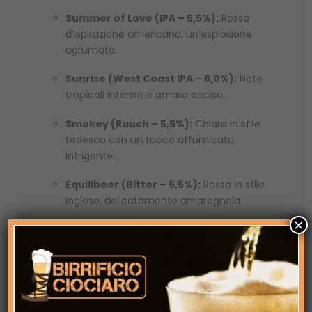
Summer of Love (IPA – 5,5%):
Rossa
d’ispirazione americana, un’esplosione
agrumata.
Sunrise (West Coast IPA – 6,0%):
Note
tropicali intense e amaro deciso.
Smokey (Rauch – 5,5%):
Chiara in stile
tedesco con un tocco affumicato
intrigante.
Equilibeer (Bitter – 5,5%):
Rossa in stile
inglese, delicatamente amarognola.
×
Paesana (Harvest Ale – 5,5%):
Stagionale con luppolo fresco appena
raccolto.
Oro (Tripel – 9,0%):
Chiara ad alta
gradazione, potente e complessa.