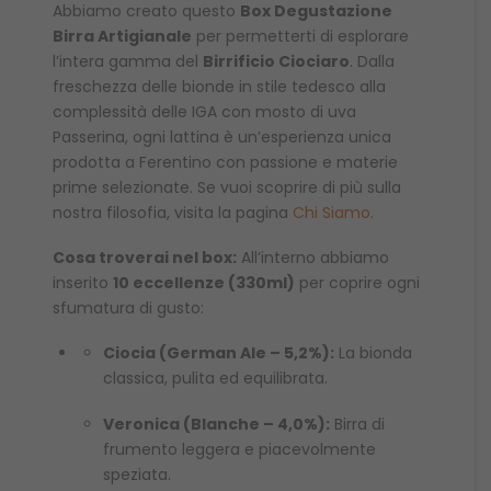
Abbiamo creato questo
Box Degustazione
Birra Artigianale
per permetterti di esplorare
l’intera gamma del
Birrificio Ciociaro
. Dalla
freschezza delle bionde in stile tedesco alla
complessità delle IGA con mosto di uva
Passerina, ogni lattina è un’esperienza unica
prodotta a Ferentino con passione e materie
prime selezionate. Se vuoi scoprire di più sulla
nostra filosofia, visita la pagina
Chi Siamo
.
Cosa troverai nel box:
All’interno abbiamo
inserito
10 eccellenze (330ml)
per coprire ogni
sfumatura di gusto:
Ciocia (German Ale – 5,2%):
La bionda
classica, pulita ed equilibrata.
Veronica (Blanche – 4,0%):
Birra di
frumento leggera e piacevolmente
speziata.