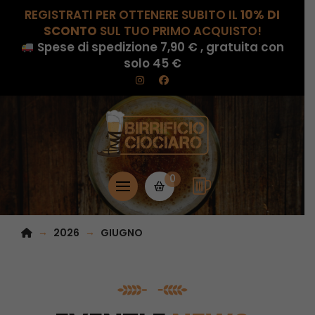
REGISTRATI PER OTTENERE SUBITO IL
10% DI
SCONTO
SUL TUO PRIMO ACQUISTO!
Spese di spedizione 7,90 € , gratuita con
solo 45 €
0
HOME
→
→
2026
GIUGNO