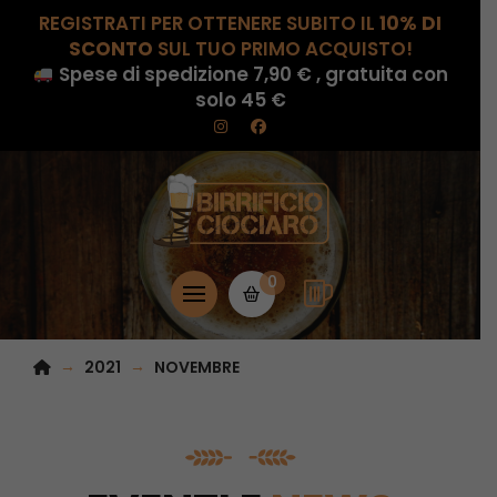
REGISTRATI PER OTTENERE SUBITO IL
10% DI
SCONTO
SUL TUO PRIMO ACQUISTO!
Spese di spedizione 7,90 € , gratuita con
solo 45 €
0
HOME
→
→
2021
NOVEMBRE