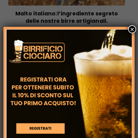
Malto italiano:l’ingrediente segreto
delle nostre birre artigianali.
×