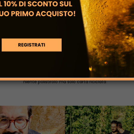
Imballaggi di carta
90% della plastica abolita, nastro in cartone,
niente polistirolo ma solo carta riciclata