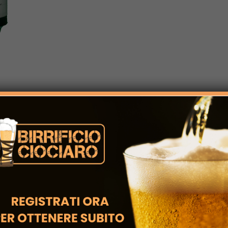
IL BIRRIFICIO
Fondato nel 2017 a Veroli nel cuore della Ciociaria.
la birra come regalo per i 18 anni e farne una professione appa
SCOPRI