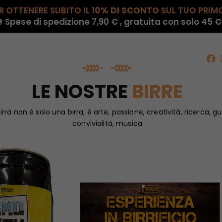
R OTTENERE SUBITO IL
10% DI SCONTO
SUL TUO PRIM
Spese di spedizione 7,90 € , gratuita con solo 45 €
CHI SIAMO
PRODOTTI
NEWS
CONTATTI
LE NOSTRE
BIRRE
irra non è solo una birra, è arte, passione, creatività, ricerca, gu
convivialità, musica