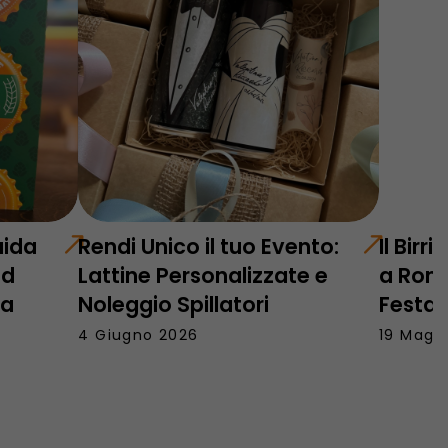
uida
Rendi Unico il tuo Evento:
Il Birr
od
Lattine Personalizzate e
a Roma
da
Noleggio Spillatori
Festa”
4 Giugno 2026
19 Magg