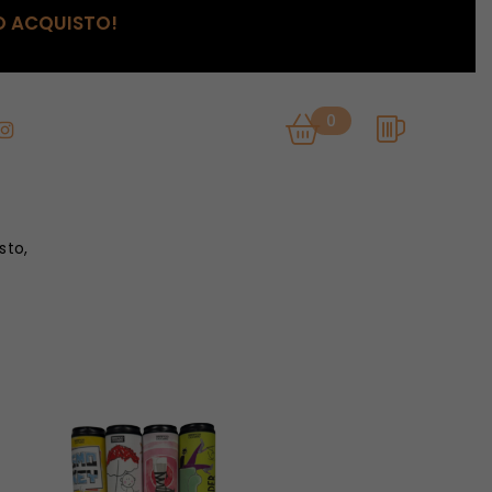
O ACQUISTO!
0
sto,