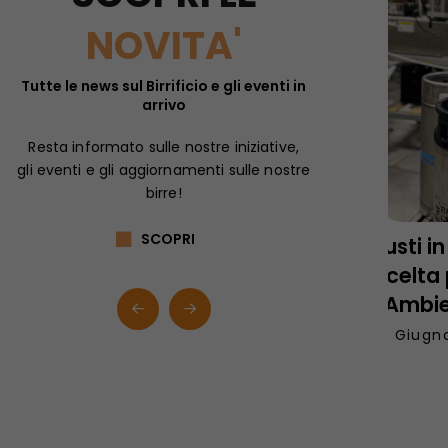
NOVITA'
Tutte le news sul Birrificio e gli eventi in
arrivo
Resta informato sulle nostre iniziative,
gli eventi e gli aggiornamenti sulle nostre
birre!
SCOPRI
nto:
Il Birrificio Ciociaro sbarca
Fusti i
e e
a Roma per “Buono e Bio in
Scelta 
Festa”
l’Ambi
19 Maggio 2026
10 Giugn