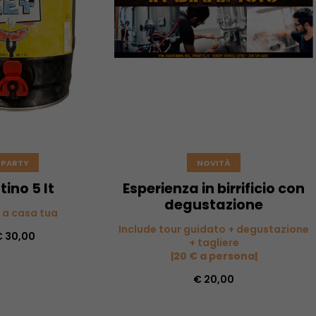
PARTY
NOVITÀ
tino 5 lt
Esperienza in birrificio con
degustazione
b a casa tua
Include tour guidato + degustazione
€ 30,00
+ tagliere
|20 € a persona|
€ 20,00