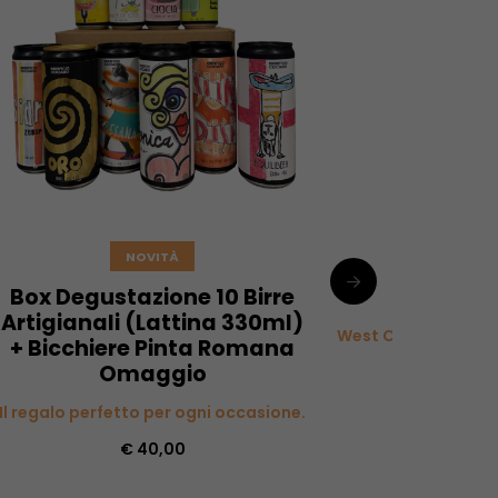
NOVITÀ
NOVITÀ
Box Degustazione 10 Birre
Sunris
Artigianali (Lattina 330ml)
West Coast IPA | 6,0
+ Bicchiere Pinta Romana
Omaggio
€ 4,00
Il regalo perfetto per ogni occasione.
€ 40,00