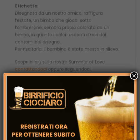
Etichetta
:
Disegnata da un nostro amico, raffigura
l’estate, un bimbo che gioca sotto
l’ombrellone, sembra propio colorata da un
bimbo, in quanto i colori esconto fuori dai
contorni del disegno.
Per risaltarla, il bambino è stato messo in rilievo.
Scopri di più sulla nostra Summer of Love
contattandoci
oppure seguendoci
×
su
Facebook
e
Instagram
Naturalmente senza Glutine
. (Effettuiamo le
analisi su ogni lotto per garantirlo )
Ingredienti: Acqua,
malto d’orzo
, luppolo,
lievito.
Oro
Concorso Internazionale di Lione 2021
e
2022