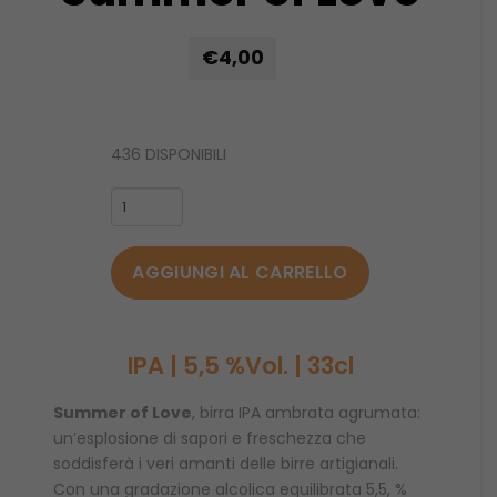
€4,00
436 DISPONIBILI
Summer
of
Love
AGGIUNGI AL CARRELLO
quantità
IPA | 5,5 %Vol. | 33cl
Summer of Love
, birra IPA ambrata agrumata:
un’esplosione di sapori e freschezza che
soddisferà i veri amanti delle birre artigianali.
Con una gradazione alcolica equilibrata 5,5, %