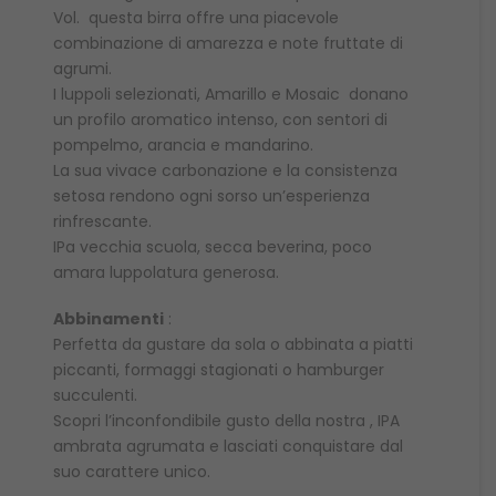
Vol. questa birra offre una piacevole
combinazione di amarezza e note fruttate di
agrumi.
I luppoli selezionati, Amarillo e Mosaic donano
un profilo aromatico intenso, con sentori di
pompelmo, arancia e mandarino.
La sua vivace carbonazione e la consistenza
setosa rendono ogni sorso un’esperienza
rinfrescante.
IPa vecchia scuola, secca beverina, poco
amara luppolatura generosa.
Abbinamenti
:
Perfetta da gustare da sola o abbinata a piatti
piccanti, formaggi stagionati o hamburger
succulenti.
Scopri l’inconfondibile gusto della nostra , IPA
ambrata agrumata e lasciati conquistare dal
suo carattere unico.