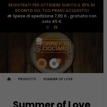
REGISTRATI PER OTTENERE SUBITO IL
10% DI
SCONTO
SUL TUO PRIMO ACQUISTO!
Spese di spedizione 7,90 € , gratuita con
solo 45 €
0
HOME
→
→
PRODOTTI
SUMMER OF LOVE
Summer of Love