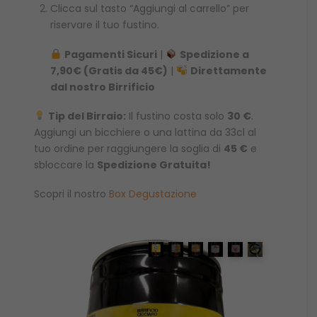
Clicca sul tasto “Aggiungi al carrello” per
riservare il tuo fustino.
Pagamenti Sicuri
|
Spedizione a
7,90€ (Gratis da 45€)
|
Direttamente
dal nostro Birrificio
Tip del Birraio:
Il fustino costa solo
30 €
.
Aggiungi un bicchiere o una lattina da 33cl al
tuo ordine per raggiungere la soglia di
45 €
e
sbloccare la
Spedizione Gratuita!
Scopri il nostro
Box Degustazione