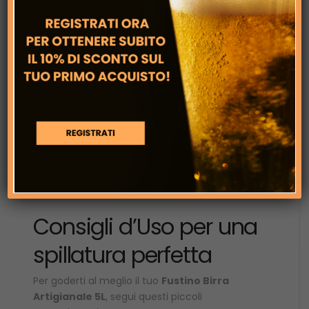
originale.
Compatibilità Universale:
Oltre al
rubinetto integrato, i nostri fustini sono
compatibili con diversi impianti di
spillatura casalinghi
, come ad esempio il
modello H.Koenig
1880
e altri sistemi dotati
di capsula CO2.
Nota: Per essere sicuro della compatibilità
con il tuo impianto specifico, non esitare
a
contattarci
.
Consigli d’Uso per una
spillatura perfetta
Per goderti al meglio il tuo
Fustino Birra
Artigianale 5L
, segui questi piccoli