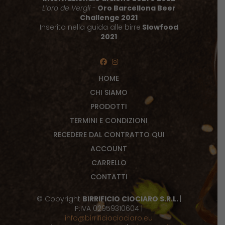
L’oro de Vergli
-
Oro Barcellona Beer
Challenge 2021
Inserito nella guida alle birre
Slowfood
2021
HOME
CHI SIAMO
PRODOTTI
TERMINI E CONDIZIONI
RECEDERE DAL CONTRATTO QUI
ACCOUNT
CARRELLO
CONTATTI
© Copyright
BIRRIFICIO CIOCIARO S.R.L.
|
P:IVA 02959310604 |
info@birrificiociociaro.eu