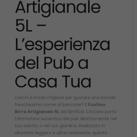
Artigianale
5L –
L’esperienza
del Pub a
Casa Tua
Cerchi il modo migliore per gustare una bionda
freschissima come al bancone? Il
Fustino
Birra Artigianale 5L
del Birrificio Ciociaro porta
l’atmosfera autentica del pub direttamente nel
tuo salotto o nel tuo giardino. Realizzato in
alluminio leggero e ultra-resistente, questo