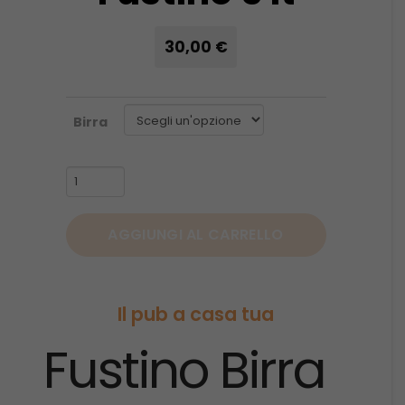
30,00
€
Birra
Fustino
5
lt
AGGIUNGI AL CARRELLO
quantità
Il pub a casa tua
Fustino Birra