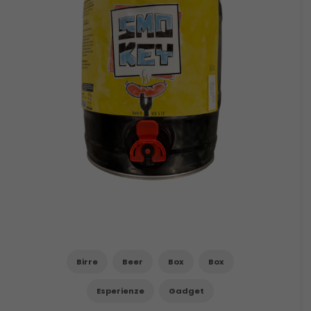
Birre
Beer
Box
Box
Esperienze
Gadget