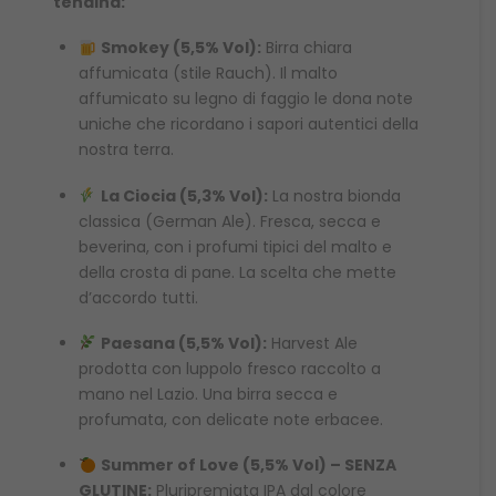
tendina:
Smokey (5,5% Vol):
Birra chiara
affumicata (stile Rauch). Il malto
affumicato su legno di faggio le dona note
uniche che ricordano i sapori autentici della
nostra terra.
La Ciocia (5,3% Vol):
La nostra bionda
classica (German Ale). Fresca, secca e
beverina, con i profumi tipici del malto e
della crosta di pane. La scelta che mette
d’accordo tutti.
Paesana (5,5% Vol):
Harvest Ale
prodotta con luppolo fresco raccolto a
mano nel Lazio. Una birra secca e
profumata, con delicate note erbacee.
Summer of Love (5,5% Vol) – SENZA
GLUTINE:
Pluripremiata IPA dal colore