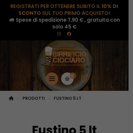
REGISTRATI PER OTTENERE SUBITO IL
10% DI
SCONTO
SUL TUO PRIMO ACQUISTO!
Spese di spedizione 7,90 € , gratuita con
solo 45 €
0
HOME
→
→
PRODOTTI
FUSTINO 5 LT
Fustino 5 lt