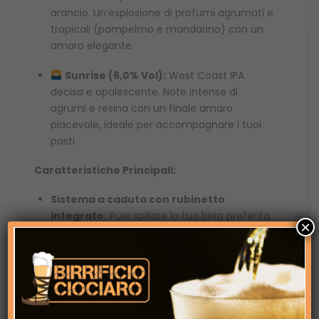
arancio. Un’esplosione di profumi agrumati e
tropicali (pompelmo e mandarino) con un
amaro elegante.
Sunrise (6,0% Vol):
West Coast IPA
decisa e opalescente. Note intense di
agrumi e resina con un finale amaro
piacevole, ideale per accompagnare i tuoi
pasti.
Caratteristiche Principali:
Sistema a caduta con rubinetto
integrato:
Puoi spillare la tua birra preferita
×
in totale autonomia, senza bisogno di
impianti professionali o spillatori esterni.
Formato Conveniente:
5 litri di pura
goduria (circa 15 bicchieri), perfetto per
grigliate, feste tra amici o come idea regalo