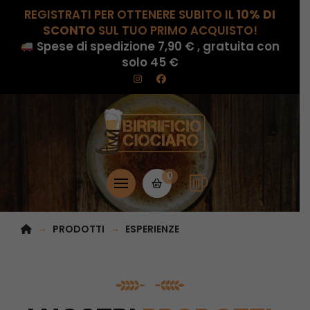
REGISTRATI PER OTTENERE SUBITO IL
10% DI
SCONTO
SUL TUO PRIMO ACQUISTO!
Spese di spedizione 7,90 € , gratuita con
solo 45 €
0
HOME
→
→
PRODOTTI
ESPERIENZE