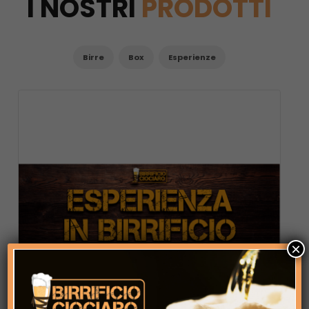
I NOSTRI
PRODOTTI
Birre
Box
Esperienze
×
VAI AL
PRODOTTO