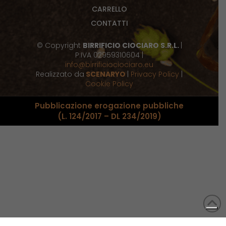
CARRELLO
CONTATTI
© Copyright
BIRRIFICIO CIOCIARO S.R.L.
|
P:IVA 02959310604 |
info@birrificiociociaro.eu
Realizzato da
SCENARYO
|
Privacy Policy
|
Cookie Policy
Pubblicazione erogazione pubbliche
(L. 124/2017 – DL 234/2019)