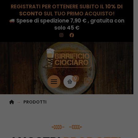
REGISTRATI PER OTTENERE SUBITO IL
10% DI
SCONTO
SUL TUO PRIMO ACQUISTO!
Spese di spedizione 7,90 € , gratuita con
solo 45 €
0
HOME
→
PRODOTTI