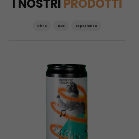
I NOSTRI
PRODOTTI
Birre
Box
Esperienze
VAI AL
PRODOTTO