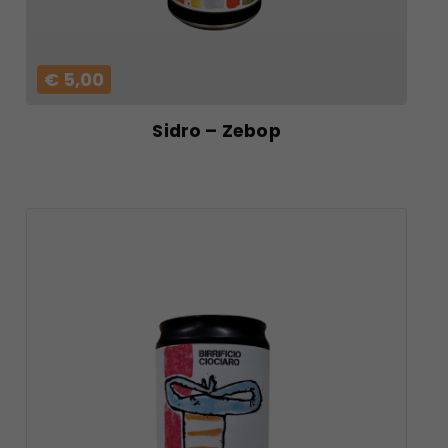
€ 5,00
Sidro – Zebop
VAI AL