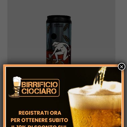
VAI AL
PRODOTTO
×
€ 4,50
Sgargarozza