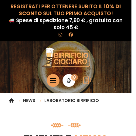
REGISTRATI PER OTTENERE SUBITO IL
10% DI
SCONTO
SUL TUO PRIMO ACQUISTO!
Spese di spedizione 7,90 € , gratuita con
solo 45 €
0
HOME
→
→
NEWS
LABORATORIO BIRRIFICIO