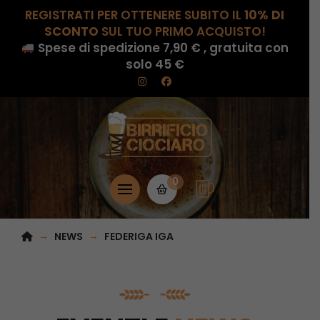
REGISTRATI PER OTTENERE SUBITO IL
10% DI
SCONTO
SUL TUO PRIMO ACQUISTO!
Spese di spedizione 7,90 € , gratuita con
solo 45 €
0
HOME
→
→
NEWS
FEDERIGA IGA