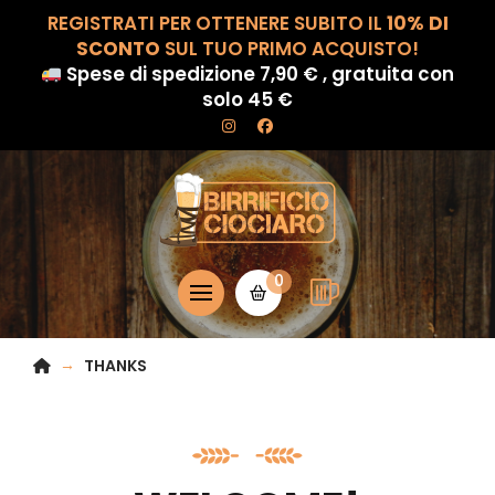
REGISTRATI PER OTTENERE SUBITO IL
10% DI
SCONTO
SUL TUO PRIMO ACQUISTO!
Spese di spedizione 7,90 € , gratuita con
solo 45 €
0
HOME
→
THANKS