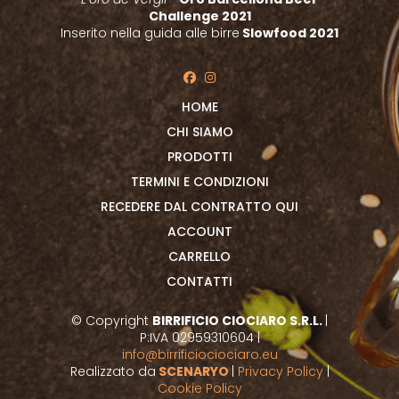
Challenge 2021
Inserito nella guida alle birre
Slowfood
2021
HOME
CHI SIAMO
PRODOTTI
TERMINI E CONDIZIONI
RECEDERE DAL CONTRATTO QUI
ACCOUNT
CARRELLO
CONTATTI
© Copyright
BIRRIFICIO CIOCIARO S.R.L.
|
P:IVA 02959310604 |
info@birrificiociociaro.eu
Realizzato da
SCENARYO
|
Privacy Policy
|