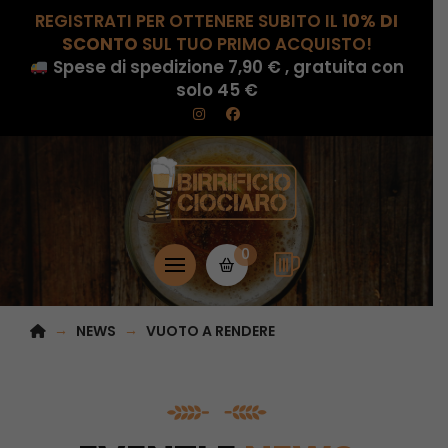
REGISTRATI PER OTTENERE SUBITO IL
10% DI
SCONTO
SUL TUO PRIMO ACQUISTO!
Spese di spedizione 7,90 € , gratuita con
solo 45 €
0
HOME
→
→
NEWS
VUOTO A RENDERE