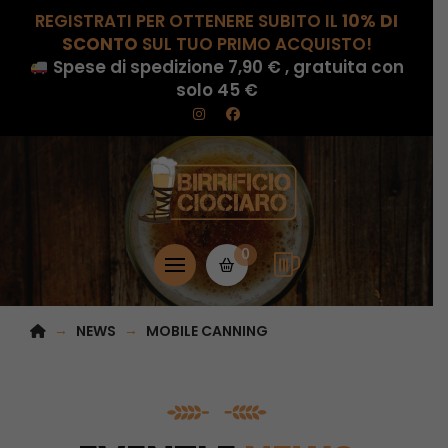
REGISTRATI PER OTTENERE SUBITO IL
10% DI
SCONTO
SUL TUO PRIMO ACQUISTO!
Spese di spedizione 7,90 € , gratuita con
solo 45 €
0
HOME
→
→
NEWS
MOBILE CANNING