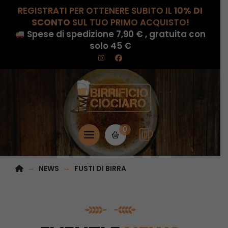
REGISTRATI PER OTTENERE SUBITO IL
10% DI
SCONTO
SUL TUO PRIMO ACQUISTO!
Spese di spedizione 7,90 € , gratuita con
solo 45 €
0
HOME
→
→
NEWS
FUSTI DI BIRRA