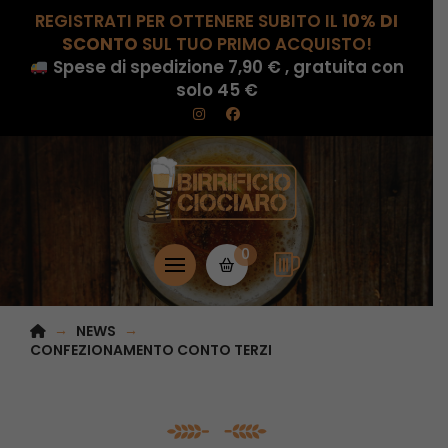
REGISTRATI PER OTTENERE SUBITO IL
10% DI
SCONTO
SUL TUO PRIMO ACQUISTO!
Spese di spedizione 7,90 € , gratuita con
solo 45 €
0
HOME
→
→
NEWS
CONFEZIONAMENTO CONTO TERZI