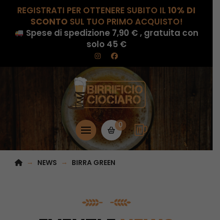
REGISTRATI PER OTTENERE SUBITO IL
10% DI
SCONTO
SUL TUO PRIMO ACQUISTO!
Spese di spedizione 7,90 € , gratuita con
solo 45 €
0
HOME
→
→
NEWS
BIRRA GREEN